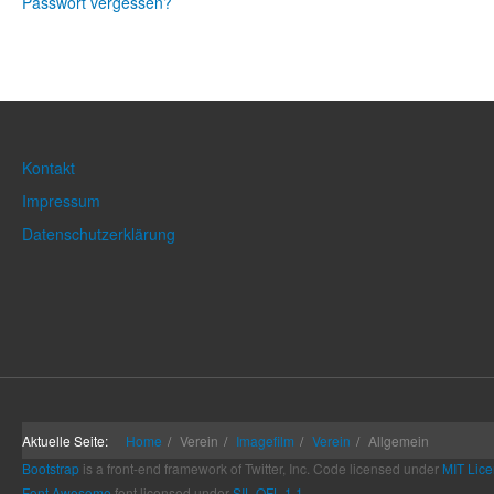
Passwort vergessen?
Kontakt
Impressum
Datenschutzerklärung
Aktuelle Seite:
Home
Verein
Imagefilm
Verein
Allgemein
Bootstrap
is a front-end framework of Twitter, Inc. Code licensed under
MIT Lice
Font Awesome
font licensed under
SIL OFL 1.1
.