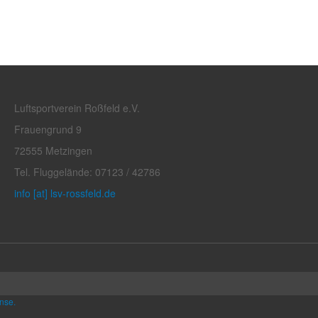
Luftsportverein Roßfeld e.V.
Frauengrund 9
72555 Metzingen
Tel. Fluggelände: 07123 / 42786
info [at] lsv-rossfeld.de
nse.