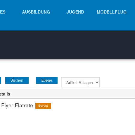
ES
AUSBILDUNG
JUGEND
MODELLFLUG
Suchen
Ebene
tails
Flyer Flatrate
Beliebt