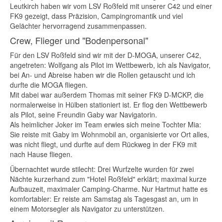
Leutkirch haben wir vom LSV Roßfeld mit unserer C42 und einer
FK9 gezeigt, dass Präzision, Campingromantik und viel
Gelächter hervorragend zusammenpassen.
Crew, Flieger und "Bodenpersonal"
Für den LSV Roßfeld sind wir mit der D-MOGA, unserer C42,
angetreten: Wolfgang als Pilot im Wettbewerb, ich als Navigator,
bei An- und Abreise haben wir die Rollen getauscht und ich
durfte die MOGA fliegen.
Mit dabei war außerdem Thomas mit seiner FK9 D-MCKP, die
normalerweise in Hülben stationiert ist. Er flog den Wettbewerb
als Pilot, seine Freundin Gaby war Navigatorin.
Als heimlicher Joker im Team erwies sich meine Tochter Mia:
Sie reiste mit Gaby im Wohnmobil an, organisierte vor Ort alles,
was nicht fliegt, und durfte auf dem Rückweg in der FK9 mit
nach Hause fliegen.
Übernachtet wurde stilecht: Drei Wurfzelte wurden für zwei
Nächte kurzerhand zum "Hotel Roßfeld" erklärt; maximal kurze
Aufbauzeit, maximaler Camping-Charme. Nur Hartmut hatte es
komfortabler: Er reiste am Samstag als Tagesgast an, um in
einem Motorsegler als Navigator zu unterstützen.