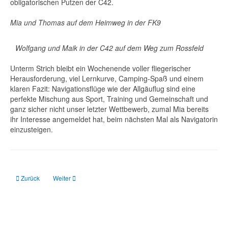
obligatorischen Putzen der C42.
Mia und Thomas auf dem Heimweg in der FK9
Wolfgang und Maik in der C42 auf dem Weg zum Rossfeld
Unterm Strich bleibt ein Wochenende voller fliegerischer
Herausforderung, viel Lernkurve, Camping-Spaß und einem
klaren Fazit: Navigationsflüge wie der Allgäuflug sind eine
perfekte Mischung aus Sport, Training und Gemeinschaft und
ganz sicher nicht unser letzter Wettbewerb, zumal Mia bereits
ihr Interesse angemeldet hat, beim nächsten Mal als Navigatorin
einzusteigen.
Vorheriger Beitrag: Ein weiterer Pilot für unseren Verein
Nächster Beitrag: Mission Belmont: Drei Piloten, eine Manufak
Zurück
Weiter