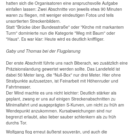
hatten sich die Organisatoren eine anspruchsvolle Aufgabe
einfallen lassen: Zwei Abschnitte von jeweils etwa 90 Minuten
waren zu fliegen, mit weniger eindeutigen Fotos und teils
unsortierten Streckenbildern.
Statt "Brücke über Bundesstraße" oder "Kirche mit markantem
Turm" dominierte nun die Kategorie "Weg mit Baum" oder
"Haus". Es war klar: Heute wird es deutlich kniffliger.
Gaby und Thomas bei der Flugplanung
Der erste Abschnitt führte uns nach Biberach, wo zusätzlich eine
Präzisionslandung gewertet werden sollte. Das Landefeld ist
dabei 50 Meter lang, die "Null-Box" nur drei Meter. Hier ohne
Strafpunkte aufzusetzen, ist Feinarbeit mit Höhenruder und
Fahrtmesser.
Der Wind machte es uns nicht leichter: Deutlich stärker als
geplant, zwang er uns auf einigen Streckenabschnitten zu
Minimalfahrt und ausgeprägten S-Kurven, um nicht zu früh am
Wendepunkt anzukommen. Kursabweichungen sind nur
begrenzt erlaubt, also lieber sauber schlenkern als zu früh
durchs Tor.
Wolfgang flog erneut äußerst souverän, und auch die